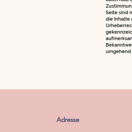
Zustimmung 
Seite sind 
die Inhalte
Urheberrech
gekennzeic
aufmerksam
Bekanntwer
umgehend 
Adresse