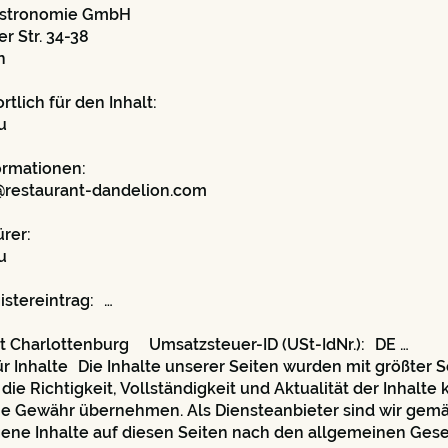
astronomie GmbH
 Str. 34-38
n
lich für den Inhalt:
 Hu
ormationen:
o@restaurant-dandelion.com
ürer:
 Hu
stereintrag: …
t Charlottenburg Umsatzsteuer-ID (USt-IdNr.): DE …
 Inhalte Die Inhalte unserer Seiten wurden mit größter S
r die Richtigkeit, Vollständigkeit und Aktualität der Inhalte
ne Gewähr übernehmen. Als Diensteanbieter sind wir gemäß
gene Inhalte auf diesen Seiten nach den allgemeinen Ges