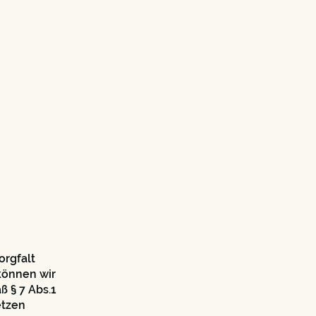
orgfalt
 können wir
 § 7 Abs.1
etzen