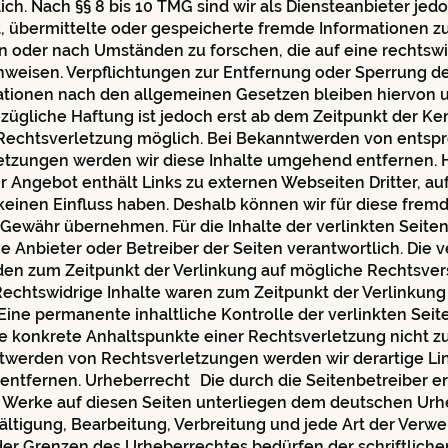
ich. Nach §§ 8 bis 10 TMG sind wir als Diensteanbieter jed
t, übermittelte oder gespeicherte fremde Informationen z
 oder nach Umständen zu forschen, die auf eine rechtswi
inweisen. Verpflichtungen zur Entfernung oder Sperrung d
ationen nach den allgemeinen Gesetzen bleiben hiervon u
zügliche Haftung ist jedoch erst ab dem Zeitpunkt der Ke
Rechtsverletzung möglich. Bei Bekanntwerden von ents
etzungen werden wir diese Inhalte umgehend entfernen. H
 Angebot enthält Links zu externen Webseiten Dritter, au
 keinen Einfluss haben. Deshalb können wir für diese frem
Gewähr übernehmen. Für die Inhalte der verlinkten Seiten 
ge Anbieter oder Betreiber der Seiten verantwortlich. Die v
den zum Zeitpunkt der Verlinkung auf mögliche Rechtsver
Rechtswidrige Inhalte waren zum Zeitpunkt der Verlinkung
Eine permanente inhaltliche Kontrolle der verlinkten Seite
e konkrete Anhaltspunkte einer Rechtsverletzung nicht z
twerden von Rechtsverletzungen werden wir derartige Li
ntfernen. Urheberrecht Die durch die Seitenbetreiber er
d Werke auf diesen Seiten unterliegen dem deutschen Urh
fältigung, Bearbeitung, Verbreitung und jede Art der Verw
der Grenzen des Urheberrechtes bedürfen der schriftliche