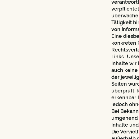
verantwortl
verpflichte
überwachen
Tätigkeit h
von Inform
Eine diesbe
konkreten 
Rechtsverl
Links Unser
Inhalte wir
auch keine 
der jeweili
Seiten wur
überprüft. 
erkennbar. 
jedoch ohn
Bei Bekann
umgehend e
Inhalte un
Die Verviel
außerhalb 