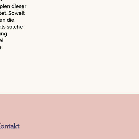
pien dieser
tet. Soweit
en die
als solche
ung
ei
e
ontakt