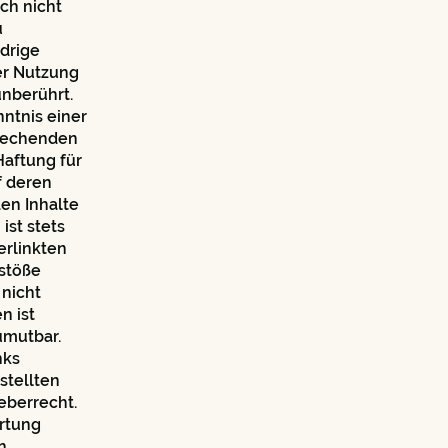
och nicht
u
drige
er Nutzung
nberührt.
nntnis einer
prechenden
aftung für
f deren
den Inhalte
ist stets
erlinkten
stöße
 nicht
n ist
umutbar.
nks
stellten
eberrecht.
ertung
n