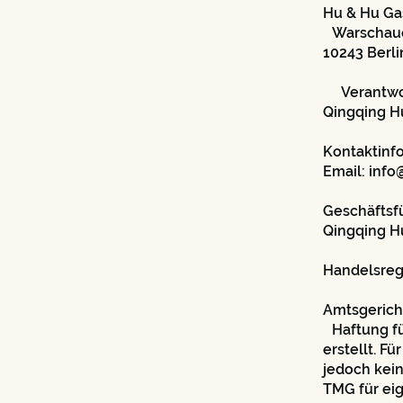
Hu & Hu G
Warschauer
10243 Berli
Verantwort
Qingqing
Kontaktinf
Email: inf
Geschäftsf
Qingqing
Handelsregi
Amtsgerich
Haftung für
erstellt. Fü
jedoch kei
TMG für ei