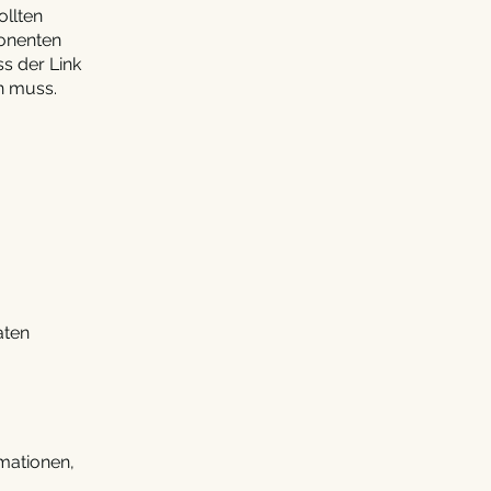
ollten
ponenten
ss der Link
n muss.
aten
mationen,