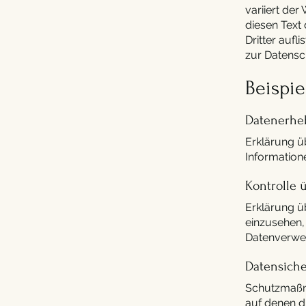
variiert de
diesen Text
Dritter aufl
zur Datensc
Beispie
Datenerheb
Erklärung ü
Information
Kontrolle 
Erklärung ü
einzusehen,
Datenverwe
Datensiche
Schutzmaßna
auf denen d