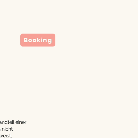
Booking
andteil einer
 nicht
weist,