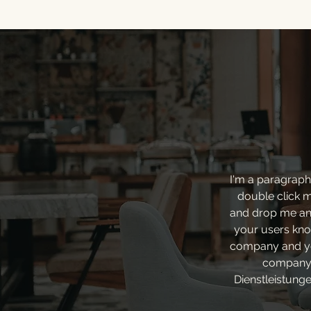
I'm a paragraph.
double click m
and drop me anyw
your users know
company and you
company. 
Dienstleistung