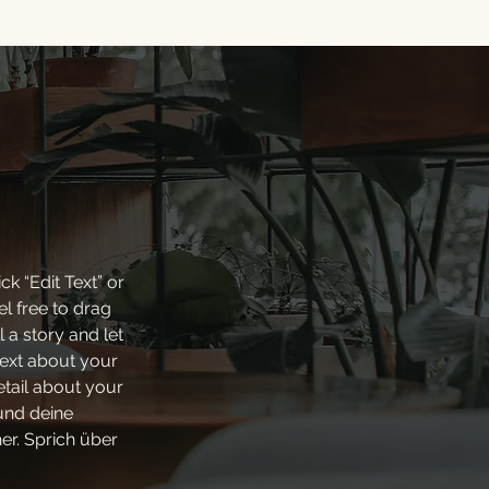
ck “Edit Text” or
l free to drag
 a story and let
text about your
etail about your
und deine
er. Sprich über